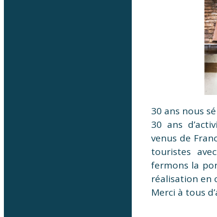
30 ans nous sép
30 ans d’activ
venus de Franc
touristes ave
fermons la po
réalisation en
Merci à tous d’