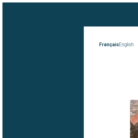
Français
English