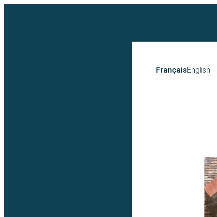
Français
English