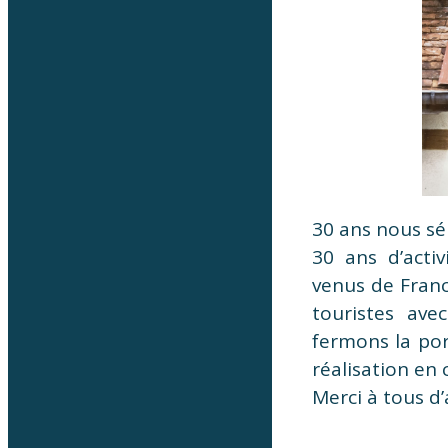
30 ans nous sép
30 ans d’activ
venus de Franc
touristes ave
fermons la po
réalisation en
Merci à tous d’