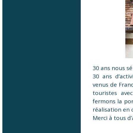
30 ans nous sép
30 ans d’activ
venus de Franc
touristes ave
fermons la po
réalisation en
Merci à tous d’