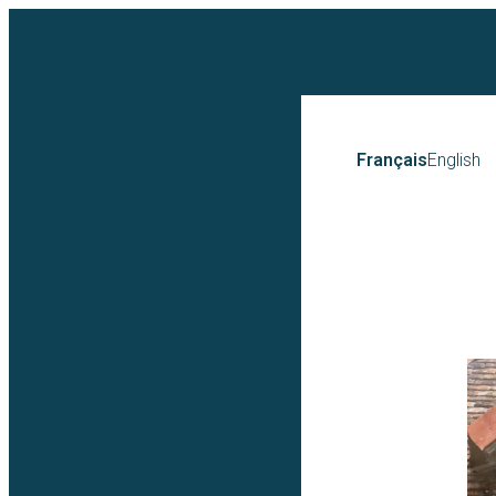
Français
English