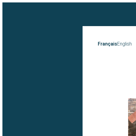
Français
English