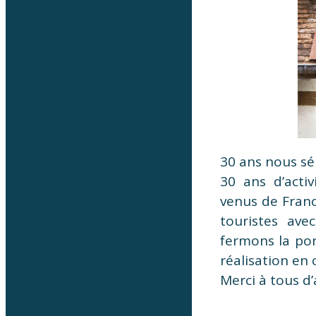
30 ans nous sép
30 ans d’activ
venus de Franc
touristes ave
fermons la po
réalisation en
Merci à tous d’