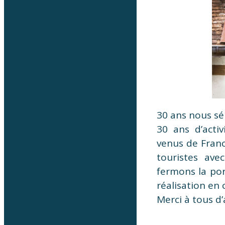
30 ans nous sép
30 ans d’activ
venus de Franc
touristes ave
fermons la po
réalisation en
Merci à tous d’