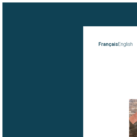
Français
English