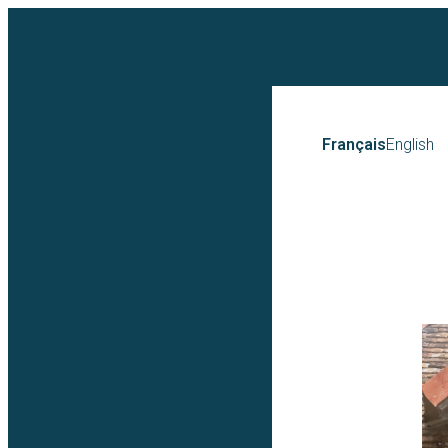
Français
English