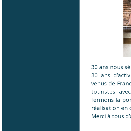
30 ans nous sép
30 ans d’activ
venus de Franc
touristes ave
fermons la po
réalisation en
Merci à tous d’