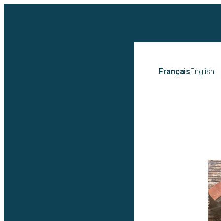
Français
English