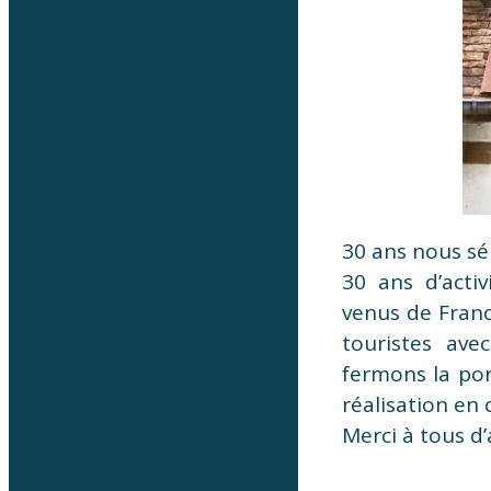
30 ans nous sép
30 ans d’activ
venus de Franc
touristes ave
fermons la po
réalisation en
Merci à tous d’