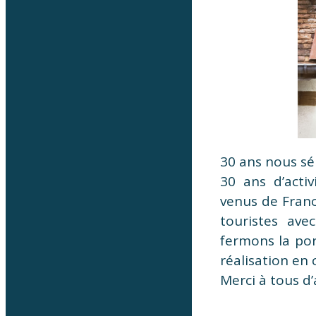
30 ans nous sép
30 ans d’activ
venus de Franc
touristes ave
fermons la po
réalisation en
Merci à tous d’