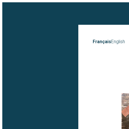
Français
English