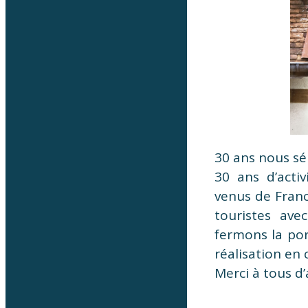
30 ans nous sép
30 ans d’activ
venus de Franc
touristes ave
fermons la po
réalisation en
Merci à tous d’