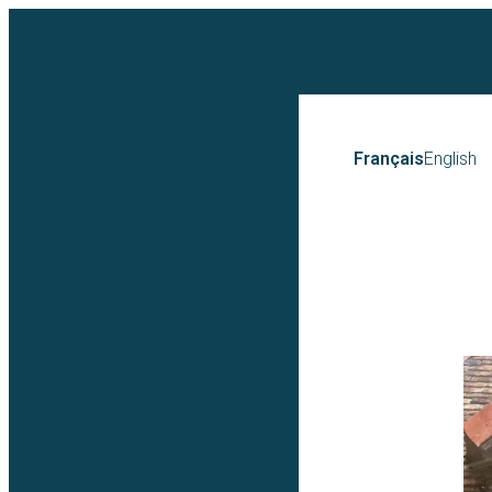
Français
English