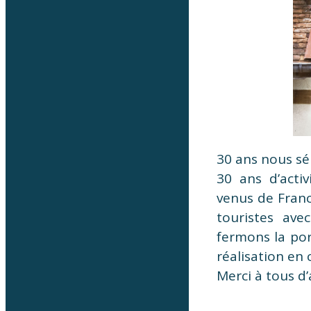
30 ans nous sép
30 ans d’activ
venus de Franc
touristes ave
fermons la po
réalisation en
Merci à tous d’