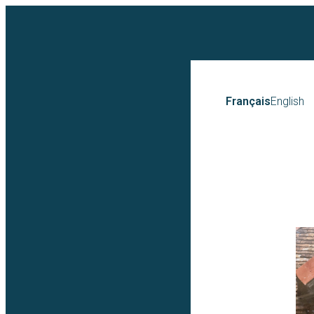
Français
English