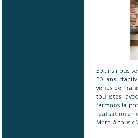
30 ans nous sép
30 ans d’activ
venus de Franc
touristes ave
fermons la po
réalisation en
Merci à tous d’