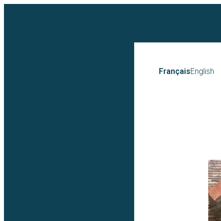
Français
English