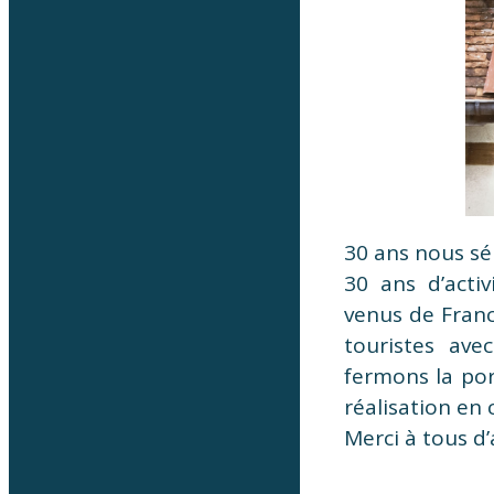
30 ans nous sép
30 ans d’activ
venus de Franc
touristes ave
fermons la po
réalisation en
Merci à tous d’