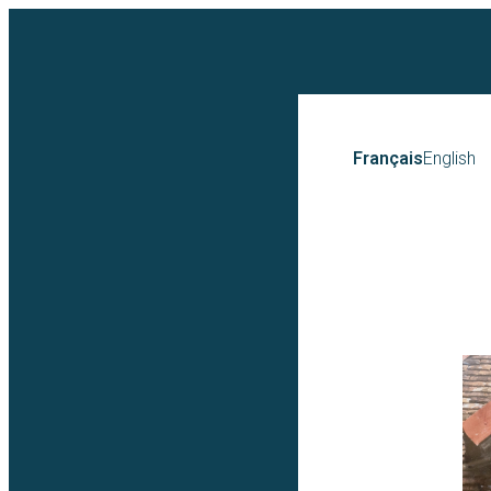
Français
English