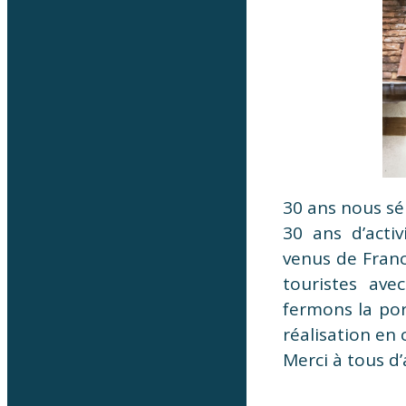
30 ans nous sép
30 ans d’activ
venus de Franc
touristes ave
fermons la po
réalisation en
Merci à tous d’