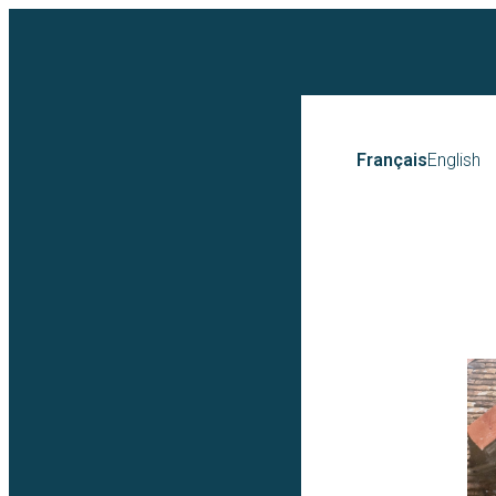
Français
English