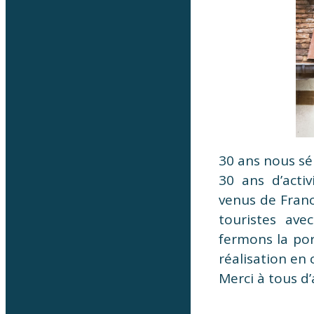
30 ans nous sép
30 ans d’activ
venus de Franc
touristes ave
fermons la po
réalisation en
Merci à tous d’