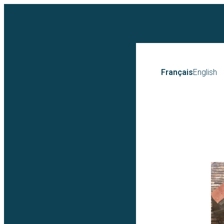
Français
English